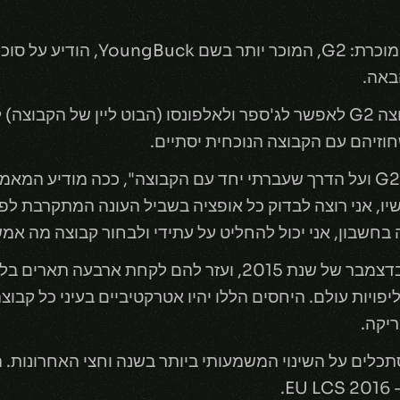
המאמן הראשי של קבוצת ה- LCS המוכרת:
באה.
החדשות עוקבות אחרי החלטת הקבוצה G2 לאפשר לג'ספר ולאלפונסו (הבוט לי
"אני אסיר תודה על הזמן בו הייתי ב- G2 ועל הדרך שעברתי יחד עם הקבוצה", ככ
ו, אני רוצה לבדוק כל אופציה בשביל העונה המתקרבת לפ
 בחשבון, אני יכול להחליט על עתידי ולבחור קבוצה מה אמ
תם לשתי אליפויות עולם. היחסים הללו יהיו אטרקטיביים בעיני כל 
 בוחנים את החלטה זו, G2 מסתכלים על השינוי המשמעותי ביותר בשנה וחצי הא
.