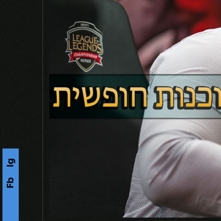
Ig
Fb
s