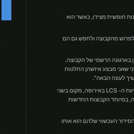
F
o
l
l
o
w
U
-
 G2, המוכר יותר בשם YoungBuck, הודיע על סוכנות חופשית מצידו, כאשר הוא
ין של הקבוצה) לפרוש מהקבוצה ולחפש גם הם
ה מודיע המאמן בארגונה הרשמי של הקבוצה.
ני שאני מבצע איזשהן החלטות
שיך לעונה הבאה".
YoungBack היה חלק מ- G2 עוד בדצמבר של שנת 2015, ועזר להם לקחת ארבעה תארים בליגת ה- LCS באירופה, מקום בשני
קבוצה, במיוחד הקבוצות החדשות
חרונות. הסידור העכשווי שלהם הוא אותו