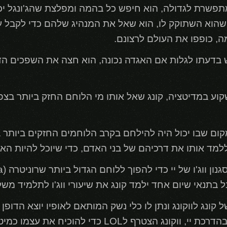
מתפשרת לגדולה, הוא חיפש כל בהמה ומפלצת שהג'ונגל יכל 
הוא השתוקק לו, הוא שאל את המנהיג שלהם כדי לקבל עצ
ה, כופפו את העולם לרצונם.
חוש בדעתו לגלות אם האגדה נכונה, הוא חצה את השפכים ה
ום שבו יכול היה להילחם בקרב הלוחמים החזקים ביותר בעו
וללמד אותו את דרכיהם של בני האדם, כדי שיוכל להיות הא
בתנאי שיום אחד ילמד קונג את שיעורי ווג'ו לתלמיד משלו
קונג לווקונג ונתן לו כלי נשק המותאם לאופיו יוצא הדופן
הנשק היה יצירת מופת שאין שני לו, בהדרכת יי, ווקונג