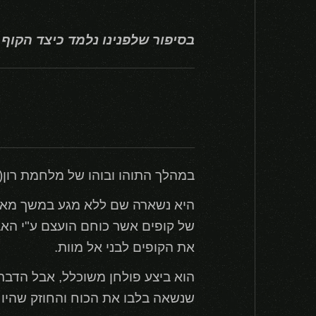
בסיפור שלפנינו נלמד כיצד הקוף ש
במהלך התוהו ובוהו של מלחמת רון(Rune), אבן רון הגדולה אבדה בגו'נגל של פלאגו(שם של מקום- Plagu).
היא נשארה שם ללא מגע במשך מאות 
של קופים אשר כוחם הועצם ע"י האבן
את הקופים לבני אל מוות.
הוא ביצע פולחן משוכלל, אבל הדברי
שנשאה בלבו את הכוח והחוזק שהיו 