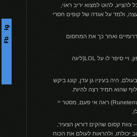
להציע, להוט למצוא יריב ראוי,
ה, ולמד על אגדה של קופים חסרי
Ig
דרומיים ואחר כך את המחסום
Fb
s
בדרכו, הוא נתקל במסטר יי, שהיה שקוע במדיטציה, קונג שאל אותו מי הלוחם החזק ביותר בצפון, ויי סיפר לו על LOL(ליגה
F
o
l
l
o
w
U
-
לם, היה בעיניו גן עדן, קונג ביקש
לוף שהוא תמיד רצה להיות.
בתמורה, הוא יכבד את יי באמצעות סגנון ווג'ו של יי כדי להפוך ללוחם הגדול ביותר שרוניטרה (Runeterra) ראה אי פעם, מסטר יי
,
 – צוות קסום שהקים דוראן הצעיר,
 הצטרף לLOL כדי להוכיח את עצמו כמיטב יכולתו, ולהראות לעולם את הכוח