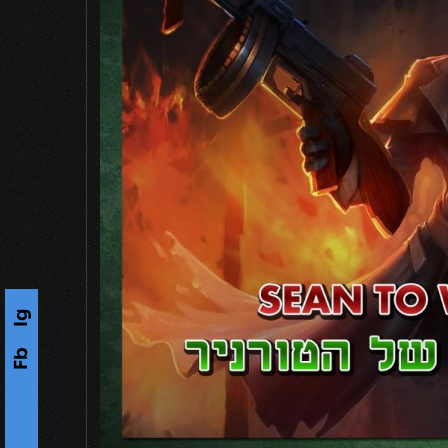
Ig
Fb
s