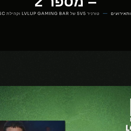
– מספר 2
ת
אירועים
טורניר 5V5 של LVLUP GAMING BAR וקהילת LOL ISC – מספר 2