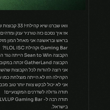
וואו שברנו שיא קהילתי! 33 קבוצות שהשתתפו בטורניר שלנו!?
אז איך נסכם כזה טורניר ענק ומדהים?
Gaming Bar וקהילת LOL ISC!?
הקבוצה Sean to Win הייתה נגד הקבוצה Aequus Club על המקום הראשון, והצליחה לקטוף את הניצחון לאחר 3 משחקים.
הקבוצה GatherLand זכתה במקום השלישי והמכובד, והקבוצה Deadly Sharks לקחה את המקום הרביעי.
אני רוצה להודות לכל הקבוצות שהשת
הקהילה הזו לא הייתה מוצלחת כמו ש
אני לא יכול לבקש צוות יותר טוב מכם
תודה גדולה לשדרנים המקצועיים!
בישראל.