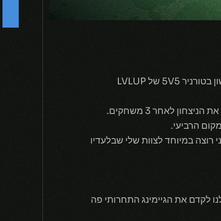
F
o
l
l
o
w
U
-
בראש ובראשונה אני מאחל המון מזל טוב לקבוצה: Sean to Win, על הזכייה שלה במקום הראשון בטורניר 5V5 של LVLUP
 רוצה במיוחד לצוות שלי שבלעדיו
ף שלהם ושלנו לקדם את הגיימינג התחרותי פה