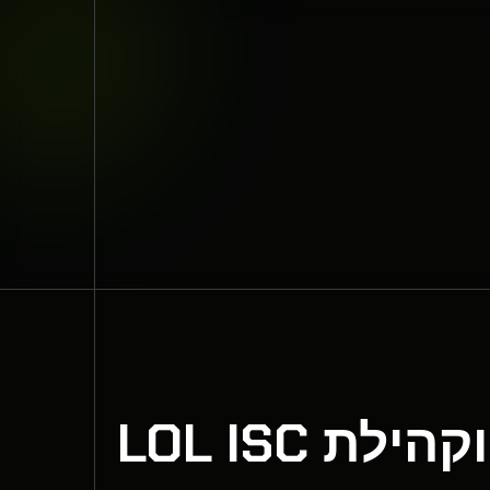
טורניר 5V5 של LVLUP GAMING BAR וקהילת LOL ISC