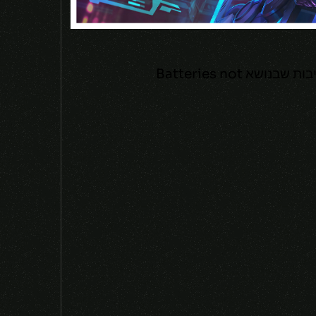
בהמשך לסדרת הכתבות של ה- Snowdown בכתבה זו תוכלו לדעת מה אתם יכולים לקבל מתיבות שבנושא Batteries not