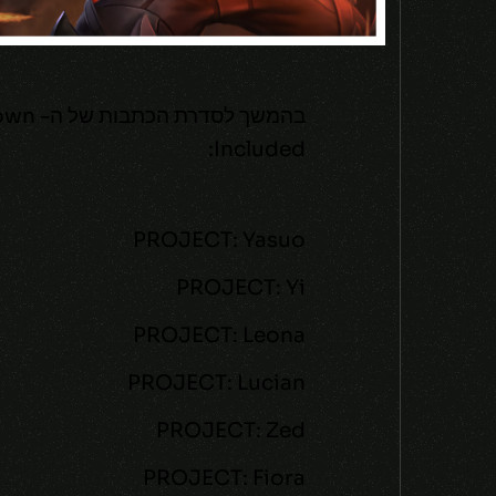
Included:
PROJECT: Yasuo
PROJECT: Yi
PROJECT: Leona
PROJECT: Lucian
PROJECT: Zed
PROJECT: Fiora