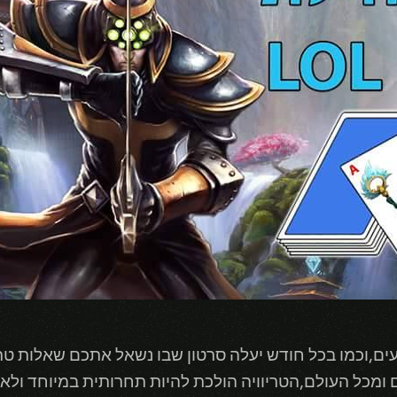
על שחקני LoL ישראליים ומכל העולם,הטריוויה הולכת להיות תחרותית במ