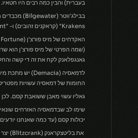
בעברית) והבין כמה רבים היו חטאיו.
Krakens" (קראקנים זהובים) ו- "Silver Serpent" (נחשים כסופים).
(שמה הפרטי של מיס פורצ'ן הוא שרה
גאנגפלאנק לקח את זה די קשה והחליט 
החומות של דמאסיה עשויות מפטריסייט, כמו גם החרב של גארן (
גאליו עשוי מאבן ששואבת קסם. לכן ה
יכולות קסם (עד כמה שאנחנו יודעים
את בליטצקראנק (Blitzcrank) יצר המדען המוכשר וויקטור (Vktor), על מנת שיוכל לעזור לאנשים בחייהם הקשים.