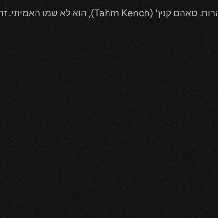
השם שבו אנחנו מכירים את מלך הנהרות, טאהם קנץ' (ch