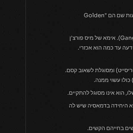
בבילג'ווטר (Bilgewater) מכבדים מאוד את יצורי הים העתיקים ששוכנים במצולות. לכן המטבעות שם הם "Golden
האקדחים של מיס פורצ'ן (Miss Fortune) יוצרו על ידי אימא שלה ונועדו לגאנגפלאנק (Gangplank). אימא של מיס פורצ'ן
דעה עד כמה הוא אכזרי.
De) יש מתכת מיוחדת שרק הם יודעים איך לייצר. היא נקראת Petricite (פטריסייט) ומסוגלת לשאוב קסם.
ו, הוא אינו מסוגל להתקיים.
אסיה האזרחים שונאים קסם, בגלל הסבל הרם שהוא עשוי לגרום. לאקס (Lux) היא היחידה בדמאסיה שיש לה