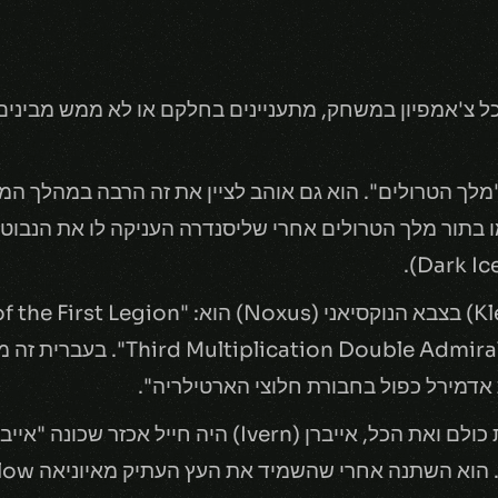
 טראנדל (Trundle) הוא "מלך הטרולים". הוא גם אוהב לציין את זה הרבה 
אחד התארים הרשמיים של קלד (Kled) בצבא הנו
Admiral Artillery Vanguard Company
אדמירל כפול בחבורת חלוצי הארטילריה".
לפני שהוא הפך לאיש-עץ שאוהב את כולם ואת הכל, אייברן (ern