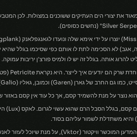
, אגב) לא הסכימה לתת לו אותם כפי שסיכמו בגלל שהיא י
להרוג אותה. בגלל זה יש לו ולמיס פורצ'ן יריבות עמוקה.
לדמאסיה (macia
Garen) וכמובן, גאליו (Galio) כולו עשוי ממנה.
וא נוצר על מנת להשמיד קסם, אך כל עוד אין קסם באזור של
שימו לב שבדמ
) והיא משתדלת לשמור עליהם בסוד.