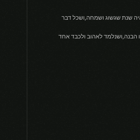
היה שנת שגשוג ושמחה,ושכל דבר
ה בין כולנו הבנה,ושנלמד לאהוב ולכבד אחד