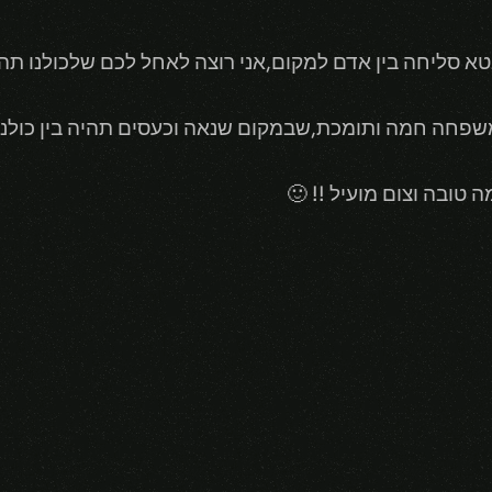
טא סליחה בין אדם למקום,אני רוצה לאחל לכם שלכולנו ת
ולנו נהיה פה בקהילת LOL ISC משפחה חמה ותומכת,שבמקום שנאה וכעסים תהי