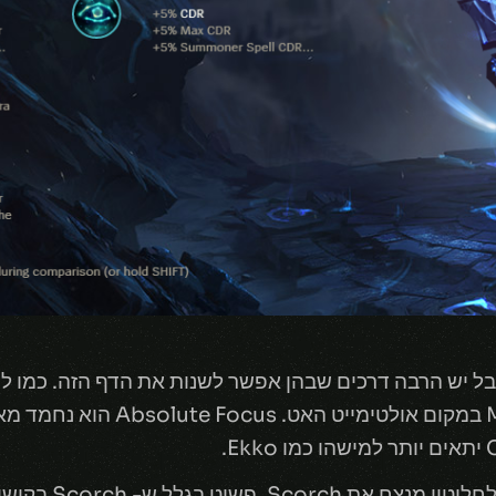
Insperation, או Manaflow Band במ