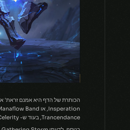
Trancendance, בעוד ש- Celerity יתאים יותר למישהו כמו Ekko.
בנוסף, לדעתי Gathering Storm לחלוטין מנצח את Scorch, פשוט בגלל ש- Scorch בקושי עושה דמג' כלשהו.