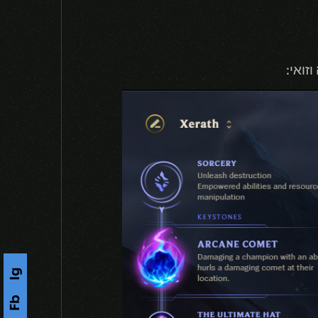
זואי:
Ig
Fb