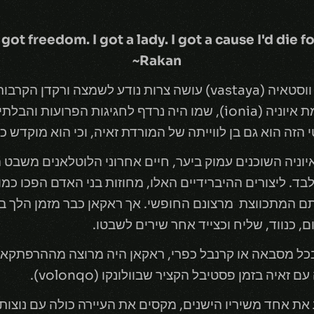
Rakan~
זריז כפי שהוא מקסים, ראקאן הוא בן ווסטאיה (vastaya) עושה צרות 
הלוטלאן (lhotlan). לבני האדם מרמת איוניה (ionia), שמו היה נרדף לח
הזה הוא גם בן לווייתה של המורדת זאיה, וכי הוא מוקדש כ
וניה השוכנים עמוק ביער, חיים אחרוני הלוטלאנים משבט ה
בד. ליצורים ההיברידיים האלו, מחוזות בני האדם הפכו כמ
 המתכווצת מרצונם החופשי. אך ראקאן כבר מזמן הלך בדר
, כנווד, שליח וכצייד אחר שירים לשבטו.
כל מסבאה או קרנבל כפרי, ראקאן היה מרוצה מההרפתקאו
יה בזמן פסטיבל הקציר שבוולונקו (volonqo).
ת אחד משיריו הישנים, מקסים את העיירה כולה עם נוצותיו