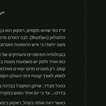
“I got freedom. I got a lady. I got a cause I'd die for”
מעט יחשדו כי איש ההופעות האנרגטי 
בגבולותיה המיסטיים והעתיקים של אי
כמו אוויר ולזמן יש משמעות מעטה בל
קסם. רק מעטים מהם יוצאים מאדמתם
למסע לאורך קצוות זרמי העולם הקסום
כנוכל מבדר, שחקן המקובל בברכה ב
בדרכו… עד כי יום אחד נפגש במקרה עם זא
כאשר ראה אותה בקהל, ראקאן ביצע א