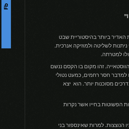
Fb
s
נודע לשמצה ורקדן הקרבות האדיר ביותר בהיסטוריית שבט
F
o
l
l
o
w
U
-
גיגות הפרועות והבלתי ניתנות לשליטה ולמוזיקה אנרכית.
ולו למטרתה.
ווסטאייה. זהו מקום בו הקסם ננשם
ו למדבר חסר רחמים, כמעט נטולי
כים מסוכנות יותר. הוא יצא
ת הפשוטות בחייו אשר נקרות
 הנוצצות. למרות שאינספור בני