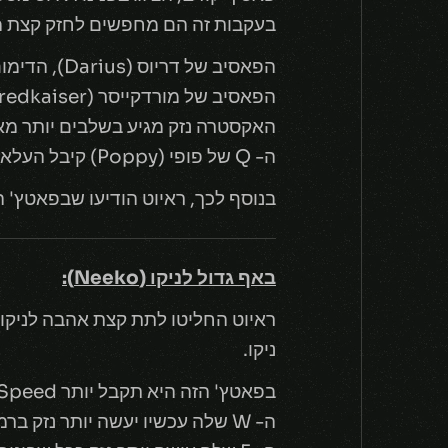
בעקבות זה הם מחפשים לחזק קצת מה
הפאסיב של דריוס (Darius), הדימום, עושה יותר נזק למפלצות, מ- 120 אחוז ל- 175 אחוז.
האקסטרה נזק מגיע בשלבים יותר מא
ה- Q של פופי (Poppy) קיבל העלאה בכמות הנזק המקסימלית שהיא יכולה לבצע על יחידות שהם לא צ'מפיונס (Champions).
בנוסף לכך, ראיוט הודיעו שבפאטץ' הבא יהיו שינויים מסוימי
באף גדול לניקו (Neeko):
ניקו.
בפאטץ' הזה היא תקבל יותר Attack Speed פר רמה, והיחס של ה- Attack Speed גדל.
ה- W שלה עכשיו יעשה יותר נזק ברמות יותר מאוחרות.