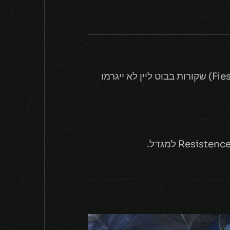
ראיוט החליטו לאזן ולהאט קצת את המשחק, מטרת השינויים הללו- לגרום לכך שהפיאסטות (Fiesta) שקורות בבוט ליין לא ייגרמו