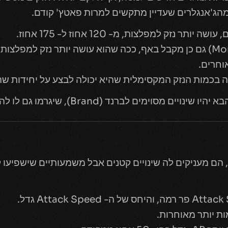
ג'אנגלרים שעדיין מתקשים למרות פאטץ' קודם.
הפאסיב של מורדקייסר (Moredkaiser) גם כן מקבל באף, ככה שהוא עושה יותר נז
וחרים.
ם לברנד (Brand), שיגרמו גם לו להיות משוחק בג'אנגל.