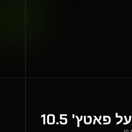
אטץ' 10.5