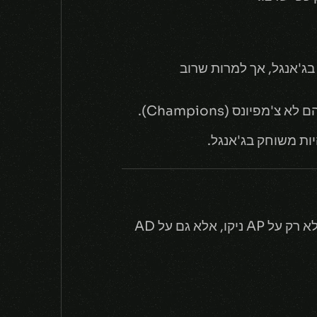
ק למפלצות בג'אנגל, אך למרות שרוב
ראיוט החליטו לתת קצת אהבה לניקו, הם מעניקים לה שינויים קטנים אבל משמעותיים שישפיעו לא רק על AP ניקו, אלא גם על AD