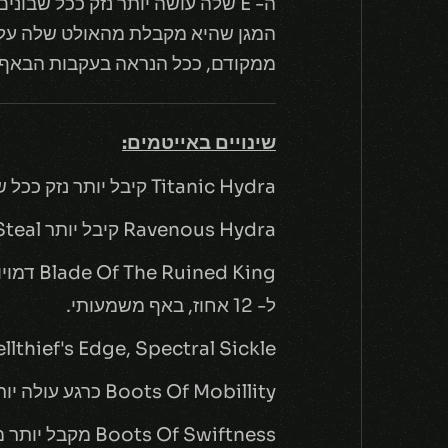
ה- E שלה עושה יותר נזק ככל שבונים יותר AP, גדל בפי- 50 אחוז ממקודם.
ממקודם,
ככל הנראה בעקבות הבאף ה
שינויים באייטמים:
Titanic Hydra קיבל יותר נזק ככל שיש לך יותר בונוס חיים.
Ravenous Hydra קיבל יותר Life Steal ויותר רדיוס כאשר מפעילים אותו.
ל- 12 אחוז, באף משמעותי.
Spellthief's Edge, Spectral Sickle כרגע יוכל לספק את האקסטרה גולד רק כאשר יש חבר לקבו
Boots Of Mobillity כרגע עולה יותר.
Boots Of Swiftness מקבל יותר מהירות שכן אף אחד כבר לא לוקח את הנעליים האלה.