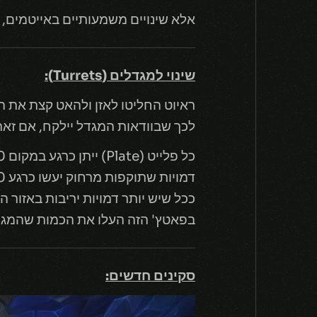
אלא שינויים משמעותיים באייטמים, 
שינוי למגדלים (Turrets):
לכך שבוודאות המגדל יילקח, אם זאת משתלם לקחת 
כל פלייט (Plate) ייתן כרגע במקום 120 גולד, 160 גולד.
דמויות שתוקפות מרחוק יעשו כרגע 80 אחוז מכמות הנזק שהם נותנים.
ככל שיש יותר דמויות יריבות באזור המגדל, 
בפאטץ' הזה העלו את הכמות שהמגדל מקבל
סקינים חדשים: