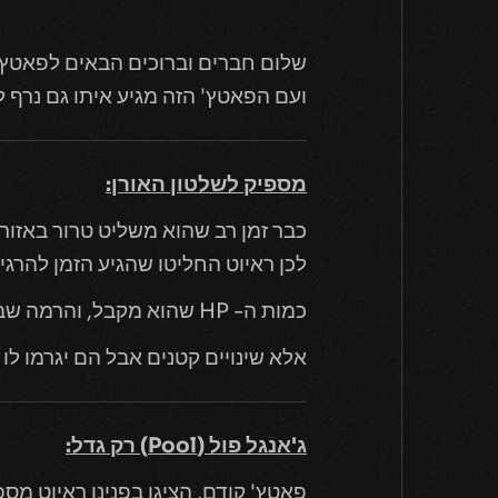
שלום חברים וברוכים הבאים לפאטץ' 10.5
ועם הפאטץ' הזה מגיע איתו גם נרף לאורן (Ornn), ועוד כמה שינויים לשחקנים שכולנו או
מספיק לשלטון האורן:
כבר זמן רב שהוא משליט טרור באזור 
לכן ראיוט החליטו שהגיע הזמן להרגי
כמות ה- HP שהוא מקבל, והרמה שבה הוא יכול לשדרג את האייטמים שלו ואת של חבריו לקבוצה עלו.
אלא שינויים קטנים אבל הם יגרמו ל
ג'אנגל פול (Pool) רק גדל:
פאטץ' קודם, הציגו בפנינו ראיוט מס