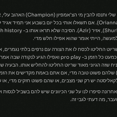
אם תסתכלו על ה- match history של
(Gangplank), או אפילו אוריאנה (Orianna). אם תשאלו אותי בכל יום בשבוע
מעשה, הייתי אומר שהוא אפילו חלש מדי.
אי זוכרים את 2016, לפני שריוט החליטו לכסח לו את הצורה עם נרפים בלתי
המוצלחות יותר למיד ליין. הוא נבחר כמעט כל הזמן ב-  play
ניח שזה הגיוני מאוד שריוט החליטו להחליש אותו. הבעיה של
) שלהם פשוט טובה מדי, אם אתם באמת מקדישים את הזמן
ולקאליסטה יש רק שני מצבים, או שהם פשוט חזקים מדי, או
לאחרונה סיפרו לנו על שני הכיוונים שיש להם בשביל לנסות 
שעבר, מה דעתי לגבי זה.