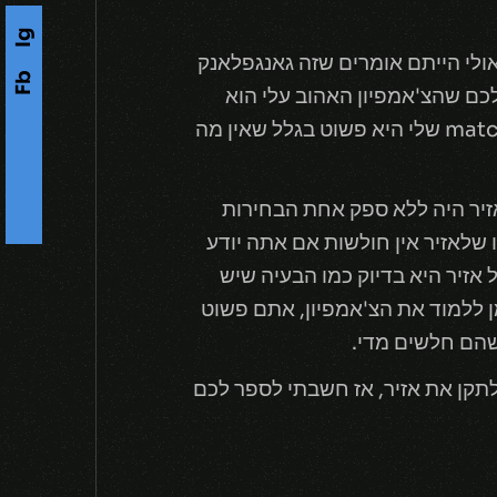
Ig
י ותנסו להבין מי הצ'אמפיון (Champion) האהוב עלי, אולי הייתם אומרים שזה גאנגפלאנק
Fb
 אני תמיד אגיד לכם שהצ'אמפיון האהוב עלי הוא
s
במאה אחוז הקיסר של שורימה (Shurima), אזיר (Azir). הסיבה שלא תראו אותו ב- match history שלי היא פשוט בגלל שאין מה
 נגמרים, אזיר היה ללא ספק אחת הבחירות
F
o
l
l
o
w
U
-
pro ואפילו הגיע לנקודה שבה אמרו שלאזיר אין חולשות אם אתה יודע
 אזיר היא בדיוק כמו הבעיה שיש
 ללמוד את הצ'אמפיון, אתם פשוט
 שהם חלשים מדי.
ולתקן את אזיר, אז חשבתי לספר לכם