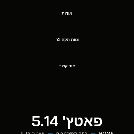
אודות
צוות הקהילה
צור קשר
פאטץ' 5.14
HOME
כתבות
פא'טצים
פאטץ' 5.14