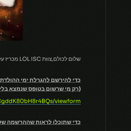
שלום לכולם,צוות LOL ISC מכריז על פתיחת הגרלת ימי ההולדת של חודש פברואר –
כדי להירשם להגרלת ימי ההולדת
(רק מי שרשום בטופס שנמצא בלי
gCgddK80bH8r4BQs/viewform
כדי שתוכלו לראות שההרשמה שלכ