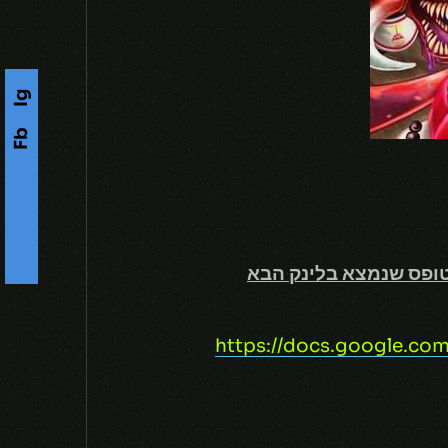
Ig
Fb
s
F
o
l
l
o
w
U
-
טופס שנמצא בלינק הבא
https://docs.google.