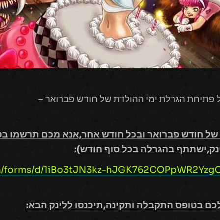
 של חודש פברואר ובכל חודש אחר,אנא מכם תרשמו ב
נק,ישתתף בהגרלה בכל סוף חודש):
com/forms/d/1iBo3tJN3kz-hJGK762COPpWR2Yz
ם בטופס התקבלה ותקינה,תיכנסו ללינק הבא: