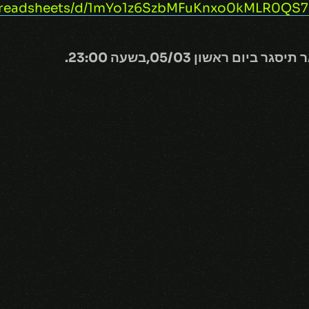
/spreadsheets/d/1mYo1z6SzbMFuKnxo0kMLR0QS
גר ביום ראשון 05/03
,בשעה 23:00.