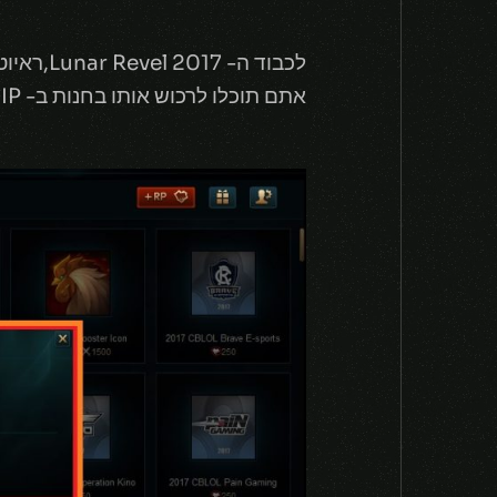
לכבוד ה- Lunar Revel 2017,ראיוט הוציאו אייקון חדש שנקרא- Year of the Rooster.
אתם תוכלו לרכוש אותו בחנות ב- 1500IP,עד התאריך 2.2.17.