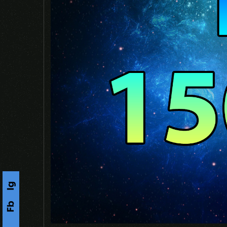
Ig
Fb