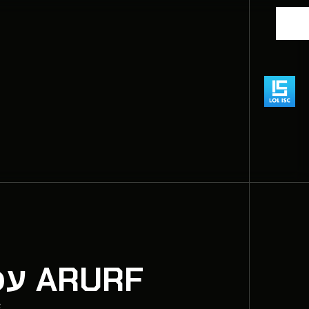
ARURF עכשיו זמין לבדיקה ב- PBE ועוד…
E