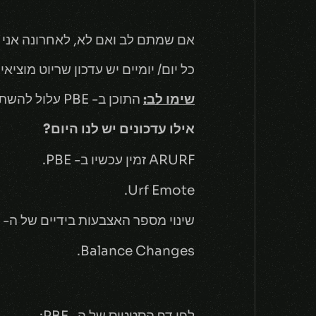
אם שמתם לב ואם לא, לאחרונה אני מעל
כל יום/ יומיים יש עדכון שריוט מוציא
שימו לב:
התוכן ב- PBE עלול להשתנות ולא להגיע לשרתים שלנו.
אילו עדכונים יש לנו היום?
ARURF זמין עכשיו ב- PBE.
Urf Emote.
שינוי מספר האצבעות בידיים של ה- Yordles.
Balance Changes.
לפי דף הסטטוס של ה- PBE: