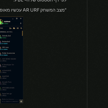
"מצב המשחק AR URF עכשיו מאופשר לבדיקה! יש בעיה ב- Client הישן בהרצת מצב המשחק אבל אנחנו נתקן אותה בקרוב!"