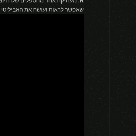
R
: מעתיקה אחד מהספלים שלה ויוצר
שאפשר לראות ועושה את האביליטי האחרון ש