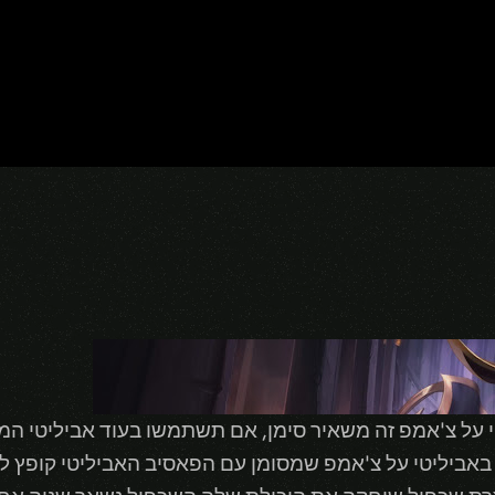
על צ'אמפ זה משאיר סימן, אם תשתמשו בעוד אביליטי המאר
ביליטי על צ'אמפ שמסומן עם הפאסיב האביליטי קופץ למי