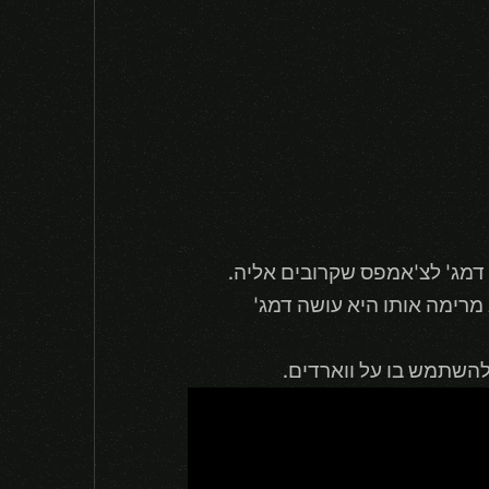
דמג' לצ'אמפס שקרובים אליה.
decaying movement spe ל1.25 שניות, כשהיא מרימה אותו היא עושה דמג'