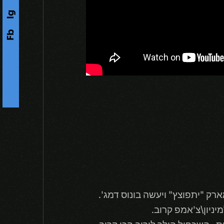
Ig
Fb
s
F
o
l
l
o
w
U
-
ק "יתפוצץ" ויעשה בונוס דמג'.
ניון\צ'אמפ קרוב.