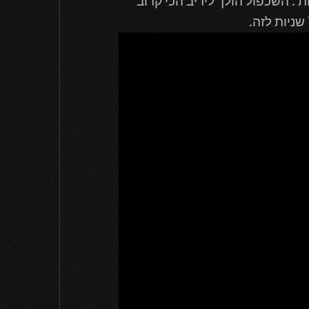
 השכפול הולך ליריב הכי קרוב