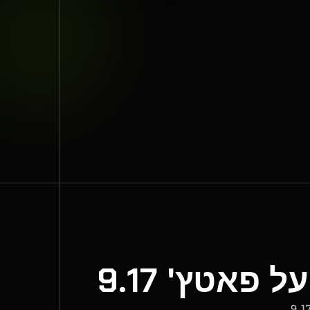
אטץ' 9.17