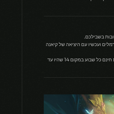
ובות בשבילכם.
 איתם בנורמלים ועכשיו עם היציאה של קיאנה
אז ראיוט יצאו לארג'ים ועיגלו קצת למעלה את המספר, וכתוצאה מזה אפשר לשחק עם 15 דמויות חינם כל שבוע במקום 14 שהיו עד