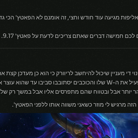
 אומר שהאליפות מגיעה עוד חודש וחצי, זה אומנם לא הפאטץ' הכי 
לכם חמישה דברים שאתם צריכים לדעת על פאטץ' 9.17.
עכשיו במקום שהוא יוכל לכבות ולהפעיל את ה-W שלו והכוכבים יסתובבו סב
ר יותר אבל ובטווח שהם מתפרסים אליו אבל במשך רק שלוש
הזה מרגיש לי מוזר כשאני משווה אותו ללפני הפאטץ'.