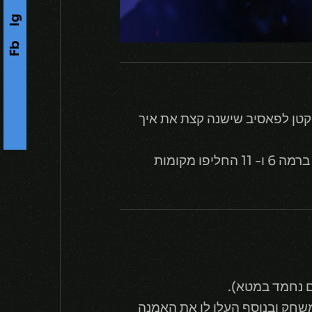
Ig
Fb
s
בלת עדכון קטן לפאסיב שישנה קצת את איך
F
o
l
l
o
w
U
-
תר בשלבים המוקדמים של המשחק ובנוסף העלו לו את האמנה