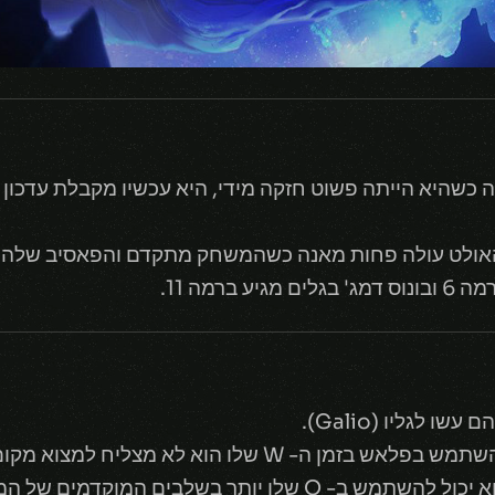
נרפים שקייל (Kayle) קיבלה כשהיא הייתה פשוט חזקה מידי, היא עכשיו מק
רמה 11.
 לגליו (Galio).
לו הוא לא מצליח למצוא מקום נחמד במטא).
הוא מקבל עוד עוד דמג' על ה- W והוא יכול להשתמש ב- Q שלו יו