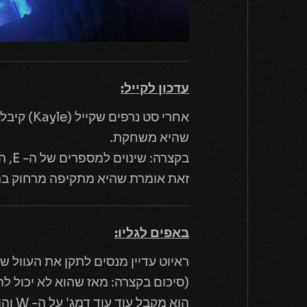
עדכון לקייל:
אחרי סט 
שהיא משחקת.
בקצרה: שינוים למספרים של ה- E, האולט עולה פחות מאנה כשהמשחק מתקדם והפאסיב שלה ברמה 6 ו- 11 החליפו מקומות
זאת אומרת שהיא מתקיפה מרחוק ברמה 6 ובונוס דמג' בגלים מגיע ב
באפים לגליו:
ראיוט עדיין מנסים לתקן את העוול שהם עשו
(סיכום בקצרה: מאז שהוא לא יכול להשתמש בפלאש בזמן ה- W ש