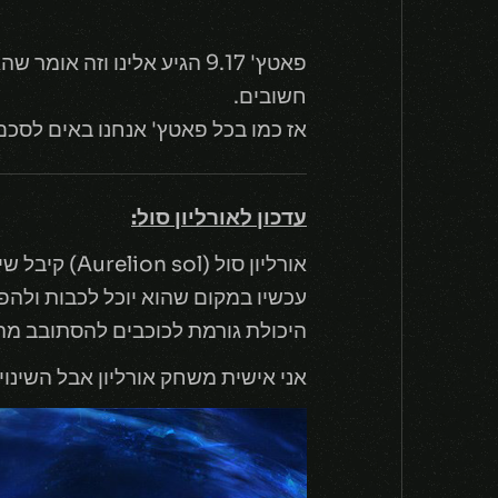
פאטץ' 9.17 הגיע אלינו וזה
חשובים.
אז כמו בכל פאטץ' אנחנו באים לסכם 
עדכון לאורליון סול:
אורליון סול (Aurelion sol) קיבל שינוי די מעניין שיכול להיחשב לריוורק כי הוא כן מעדכן קצת את צורת המשחק של הדמות.
היכולת גורמת לכוכבים להסתובב מה
אני אישית משחק אורליון אבל השינוי 