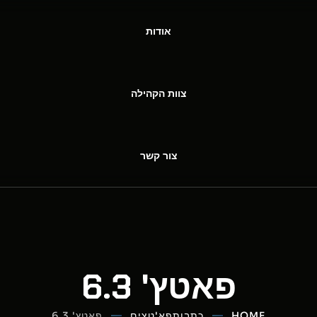
אודות
צוות הקהילה
צור קשר
פאטץ' 6.3
HOME
כתבות
פא'טצים
פאטץ' 6.3