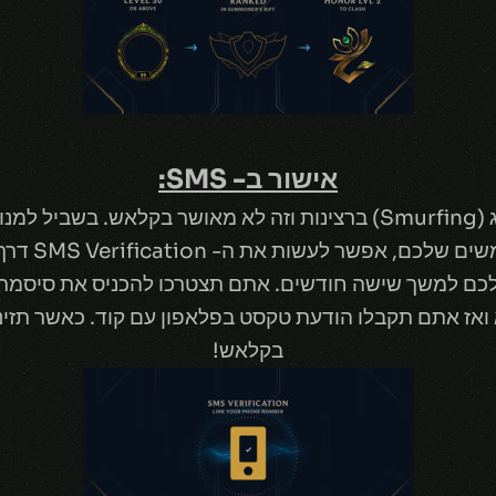
אישור ב- SMS:
ראיוט לוקחים את עניין הסמארפינג (Smurfing) ברצינות וזה לא מאושר
לחבר מספר פ
ם למשך שישה חודשים. אתם תצטרכו להכניס את סיסמ
אז אתם תקבלו הודעת טקסט בפלאפון עם קוד. כאשר תזינ
בקלאש!