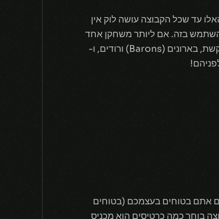
לו עד שכל הקבוצה עושה לוק אין
השתמש בזה. אם ליותר משחקן אחד
בקבוצה יש את אותו הלוגו, אפשר להשתמש בכרומות. זה אומר שיהיו Ducky Crabs בצבעי הקשת, בארונים (Barons) ורודים, ו-
ם אתם בטוחים בעצמכם (בטוחים
היא אפשרית בעד 5 כרטיסים. כל חבר קבוצה בוחר כמה כרטיסים הוא מכניס