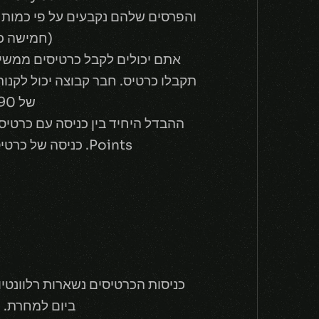
והפרסים שלהם נקבעים על פי כמות 
(חמישה כר
אתם יכולים לקבל כרטיסים ממשי
תקבלו כרטיס. חבר קבוצה יכול לקנו
של 990 Blue Essence לכל אחד) או ב- 215 RP בלי הגבלה של כמות!
Points. כניסה של כרטיס אחד נותנת פרסים בסיסיים וכניסה של חמישה כרטיסים נותנת פרסים טובים יותר.
כניסות הכרטיסים נשארות רלוונט
ביום למחרת. ו