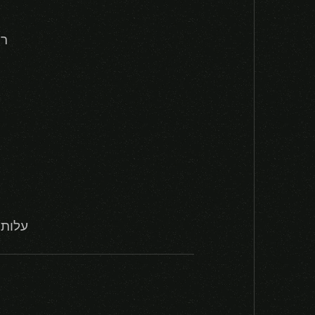
רי
עלות: מ- 80/90/100/110/120 מאנ