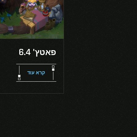
פאטץ' 6.4
קרא עוד