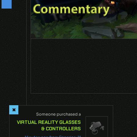
F
o
l
l
o
w
U
-
Someone purchased a
VIRTUAL REALITY GLASSES
& CONTROLLERS