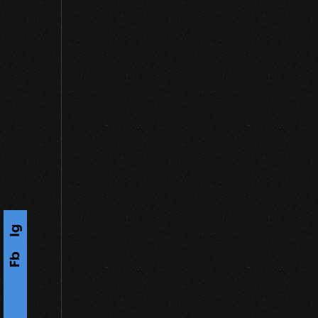
Ig
Fb
s