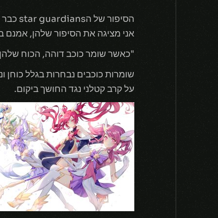
הסיפור של הstar guardians כבר משך את תשומת ליבי למשך הרבה זמן,
אני מציגה את הסיפור שלהן, אמנם ב
"כאשר שומר כוכב דוהה, הכוח שלהן
שומרות כוכבים נבחרות בגלל כוחן ו
על קרב קטלני נגד החושך ביקום.